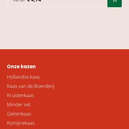
Onze kazen
Hollandse kaas
Kaas van de Boerderij
Kruidenkaas
Minder vet
Geitenkaas
Komijnekaas